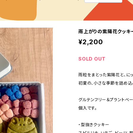
雨上がりの紫陽花クッキ
¥2,200
SOLD OUT
雨粒をまとった紫陽花と、に
初夏の、小さな季節を詰め込
グルテンフリー＆プラントベー
個入です。
・型抜きクッキー
スピルリナ、いちご、ビーツ、