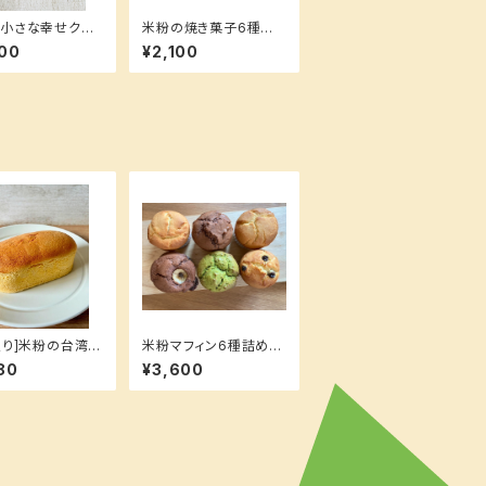
小さな幸せクッ
米粉の焼き菓子6種詰
ini
め合わせ
00
¥2,100
入り]米粉の台湾カ
米粉マフィン6種詰め合
(バニラ)詰め合わ
わせ[9個入り]
80
¥3,600