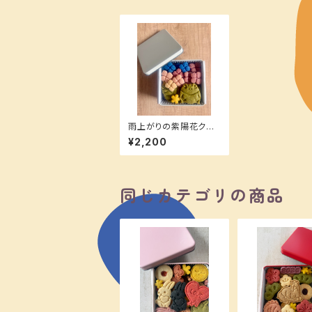
雨上がりの紫陽花クッ
キー缶
¥2,200
同じカテゴリの商品