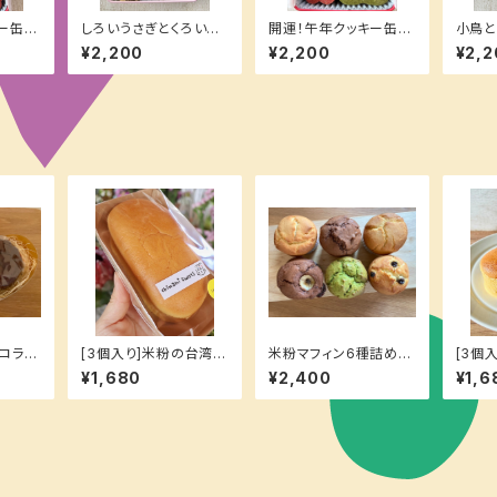
キー缶
しろいうさぎとくろいう
開運！午年クッキー缶
小鳥と
さぎのはるいろクッキー
mini
キー缶m
¥2,200
¥2,200
¥2,2
缶mini
コラ[4
[3個入り]米粉の台湾カ
米粉マフィン6種詰め合
[3個
ステラ(レモン)詰め合わ
わせ[6個入り]
ステラ
¥1,680
¥2,400
¥1,6
せ
せ