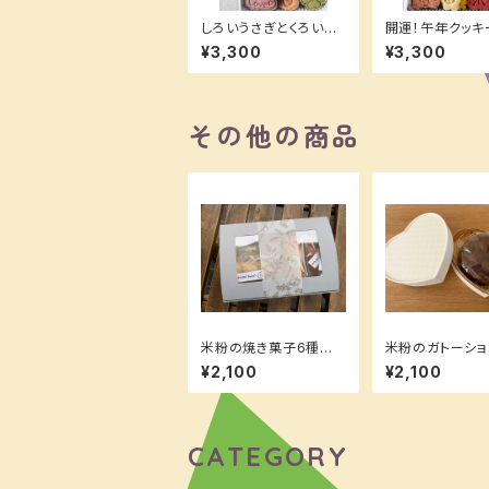
しろいうさぎとくろいう
開運！午年クッ
さぎのはるいろクッキー
large
¥3,300
¥3,300
缶large
その他の商品
米粉の焼き菓子6種詰
米粉のガトーショ
め合わせ
号サイズ]
¥2,100
¥2,100
CATEGORY