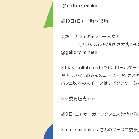
@coffee_emiko
🍎10日(日) 11時〜16時
会場 カフェギャラリーみなと
(さいたま市見沼区東大宮4-65-
@gallery_minato
＊1day collab cafeでは、ロ
やさしいおまめさんのコーヒーや、カスカ
パフェ以外のスイーツはテイクアウトもで
✨✨委託販売✨✨
🍎9日(土) オーガニックフェス(浦和パ
＊ cafe michikusaさんのブース